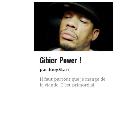
Gibier Power !
par
JoeyStarr
Il faut partout que je mange de
la viande. C’est primordial.