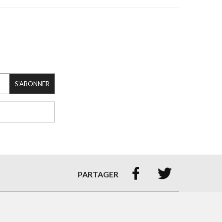
S'ABONNER


PARTAGER