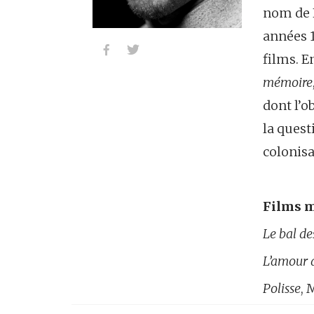
nom de N
années 1


films. E
mémoire
dont l’o
la quest
colonisa
Films m
Le bal de
L’amour d
Polisse
, 