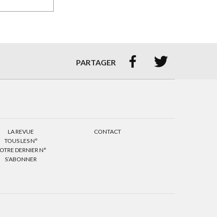


PARTAGER
LA REVUE
CONTACT
TOUS LES N°
OTRE DERNIER N°
S’ABONNER