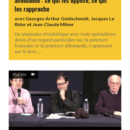
allemande : ce qui les oppose, ce qui
les rapproche
avec
Georges-Arthur Goldschmidt
,
Jacques Le
Rider
et
Jean-Claude Milner
Un séminaire d’esthétique avec trois spécialistes
dotés d’un regard particulier sur la peinture
française et la peinture allemande, s’appuyant
sur le livre ...
TÉLÉ RDJ