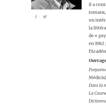
il a con
romans, 


un intérê
la litté
de « ps
en 1982
l’Académ
Ouvrage
Porporin
Médicis)
Dans la 
La Course
Dictionna