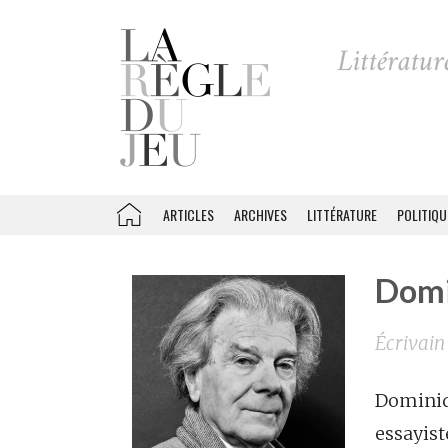
ARTICLES
ARCHIVES
LITTÉRATURE
POLITIQU
Domi
Écrivain
Dominiqu
essayist