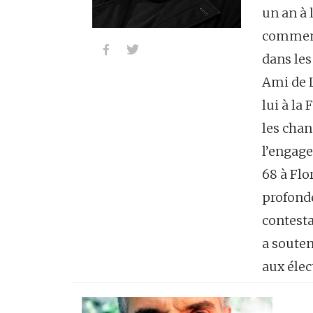
un an à l
commenc


dans les
Ami de L
lui à la
les chan
l’engage
68 à Flo
profond
contesta
a soute
aux élec