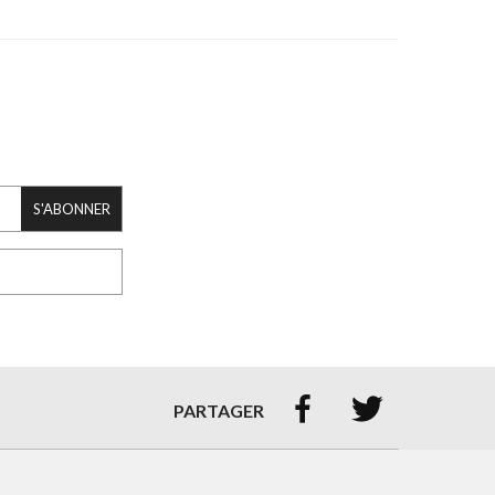
S'ABONNER


PARTAGER