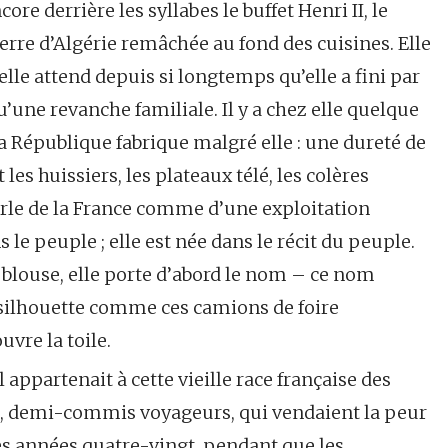
re derrière les syllabes le buffet Henri II, le
erre d’Algérie remâchée au fond des cuisines. Elle
 elle attend depuis si longtemps qu’elle a fini par
u’une revanche familiale. Il y a chez elle quelque
a République fabrique malgré elle : une dureté de
es huissiers, les plateaux télé, les colères
parle de la France comme d’une exploitation
s le peuple ; elle est née dans le récit du peuple.
a blouse, elle porte d’abord le nom – ce nom
silhouette comme ces camions de foire
vre la toile.
l appartenait à cette vieille race française des
s, demi-commis voyageurs, qui vendaient la peur
les années quatre-vingt, pendant que les