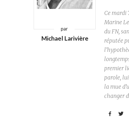
Ce mardi 7
Marine Le 
par
du FN, san
Michael Larivière
réputée pu
l’hypothè
longtemps 
premier li
parole, lu
la mue d’u
changer d

