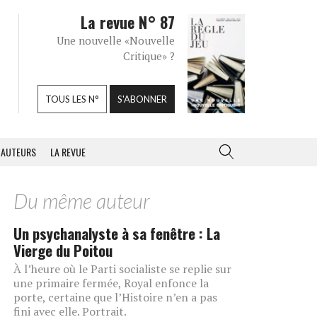
La revue N° 87
Une nouvelle «Nouvelle
Critique» ?
TOUS LES N°
S'ABONNER
AUTEURS
LA REVUE
Du même auteur
Un psychanalyste à sa fenêtre : La
Vierge du Poitou
À l’heure où le Parti socialiste se replie sur
une primaire fermée, Royal enfonce la
porte, certaine que l’Histoire n’en a pas
fini avec elle. Portrait.