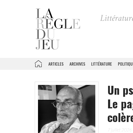
ARTICLES
ARCHIVES
LITTÉRATURE
POLITIQU
Un ps
Le pa
colèr
7 juillet 2026