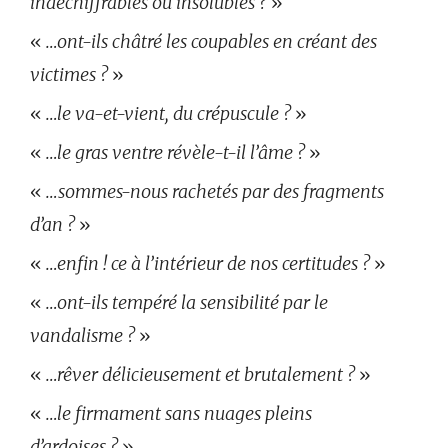
indéchiffrables ou insolubles ?
»
«
…ont-ils châtré les coupables en créant des
victimes ?
»
«
…le va-et-vient, du crépuscule ?
»
«
…le gras ventre révèle-t-il l’âme ?
»
«
…sommes-nous rachetés par des fragments
d’an ?
»
«
…enfin ! ce à l’intérieur de nos certitudes ?
»
«
…ont-ils tempéré la sensibilité par le
vandalisme ?
»
«
…rêver délicieusement et brutalement ?
»
«
…le firmament sans nuages pleins
d’ardoises ?
»