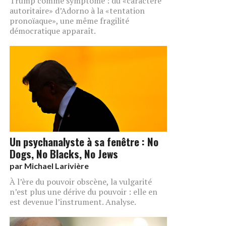
Trump comme symptôme : du «caractère
autoritaire» d’Adorno à la «tentation
pronoïaque», une même fragilité
démocratique apparaît.
Un psychanalyste à sa fenêtre : No
Dogs, No Blacks, No Jews
par
Michael Larivière
À l’ère du pouvoir obscène, la vulgarité
n’est plus une dérive du pouvoir : elle en
est devenue l’instrument. Analyse.