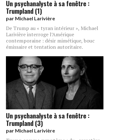
Un psychanalyste à sa fenêtre :
Trumpland (1)
par
Michael Larivière
De Trump au « tyran intérieur », Michael
Larivière interroge l’Amérique
contemporaine : désir mimétique, bouc
émissaire et tentation autoritaire.
Un psychanalyste à sa fenêtre :
Trumpland (3)
par
Michael Larivière