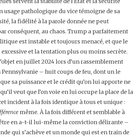
es servent la stabilité de l’État et la sécurité
on usage pathologique du vice témoigne de sa
té, la fidélité à la parole donnée ne peut
 par conséquent, au chaos. Trump a parfaitement
itique est instable et toujours menacé, et que le
re excessive et la tentation plus ou moins secrète.
t l’objet en juillet 2024 lors d’un rassemblement
n Pennsylvanie – huit coups de feu, dont un le
t que sa puissance et le crédit qu’on lui apporte ne
qu’il veut que l’on voie en lui occupe la place de la
t incident à la fois identique à tous et unique :
fférence
même. À la fois différent et semblable à
-être en a-t-il lui-même la conviction délirante –
nde qui s’achève et un monde qui est en train de