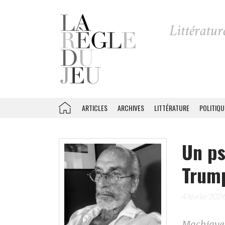
ARTICLES
ARCHIVES
LITTÉRATURE
POLITIQU
Un ps
Trump
4 février 202
Machiavel 