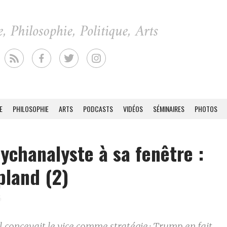
E
PHILOSOPHIE
ARTS
PODCASTS
VIDÉOS
SÉMINAIRES
PHOTOS
ychanalyste à sa fenêtre :
land (2)
6
concevait le vice comme stratégie ; Trump en fait