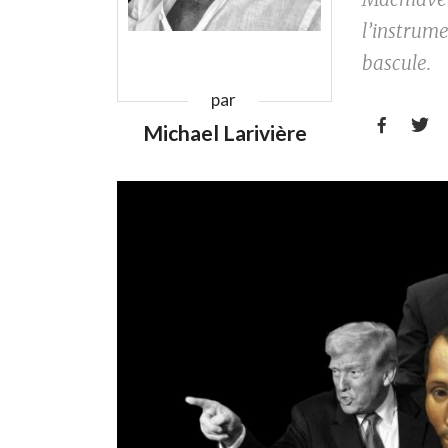
l’instrume
bascule.
par


Michael Larivière