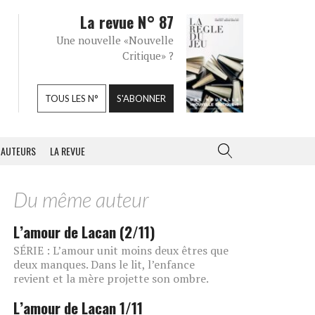
La revue N° 87
Une nouvelle «Nouvelle
Critique» ?
TOUS LES N°
S'ABONNER
AUTEURS
LA REVUE
Du même auteur
L’amour de Lacan (2/11)
SÉRIE : L’amour unit moins deux êtres que
deux manques. Dans le lit, l’enfance
revient et la mère projette son ombre.
L’amour de Lacan 1/11