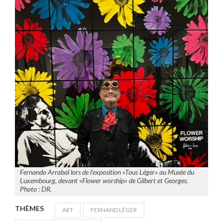
Fernando Arrabal lors de l’exposition «Tous Léger» au Musée du
Luxembourg, devant «Flower worship» de Gilbert et Georges.
Photo : DR.
THÈMES
ART
FERNAND LÉGER