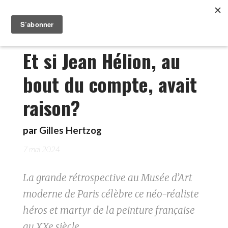
Et si Jean Hélion, au
bout du compte, avait
raison?
par
Gilles Hertzog
7 mai 2024
La grande rétrospective au Musée d’Art
moderne de Paris célèbre ce néo-réaliste
héros et martyr de la peinture française
au XXe siècle.