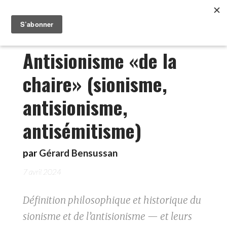
Antisionisme «de la
chaire» (sionisme,
antisionisme,
antisémitisme)
par
Gérard Bensussan
7 avril 2024
Définition philosophique et historique du
sionisme et de l’antisionisme — et leurs