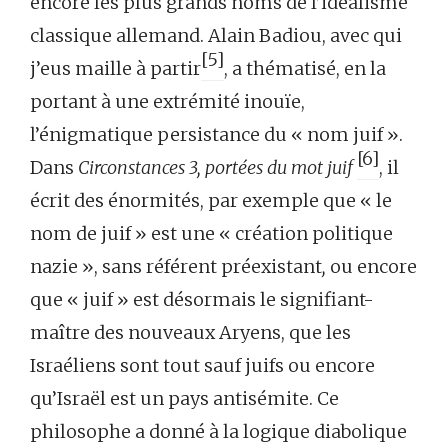
encore les plus grands noms de l’idéalisme
classique allemand. Alain Badiou, avec qui
[5]
j’eus maille à partir
, a thématisé, en la
portant à une extrémité inouïe,
l’énigmatique persistance du « nom juif ».
[6]
Dans
Circonstances 3, portées du mot juif
, il
écrit des énormités, par exemple que « le
nom de juif » est une « création politique
nazie »,
sans référent préexistant
,
ou encore
que « juif » est désormais le signifiant-
maître des nouveaux Aryens, que les
Israéliens sont tout sauf juifs ou encore
qu’Israël est un pays antisémite. Ce
philosophe a donné à la logique diabolique