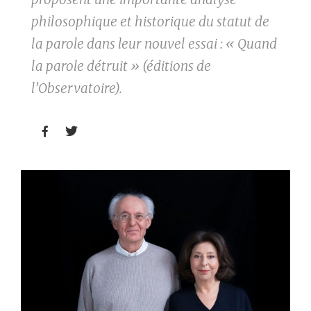
philosophique et historique du statut de
la parole dans leur nouvel essai : « Quand
la parole détruit » (éditions de
l’Observatoire).

