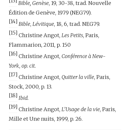
[13]
Bible,
Genèse
, 19, 30-38, trad. Nouvelle
Édition de Genève, 1979 (NEG79).
[14]
Bible
,
Lévitique
, 18, 6, trad. NEG79.
[15]
Christine Angot,
Les Petits
, Paris,
Flammarion, 2011, p. 150
[16]
Christine Angot,
Conférence à New-
York
,
op. cit.
[17]
Christine Angot,
Quitter la ville
, Paris,
Stock, 2000, p. 13.
[18]
Ibid.
[19]
Christine Angot,
L’Usage de la vie
, Paris,
Mille et Une nuits, 1999, p. 26.