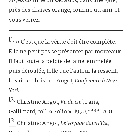
Soyez comme un sac à dos, dans une gare,
près des chaises orange, comme un ami, et
vous verrez.
[1]
« C’est que la vérité doit être complète.
Elle ne peut pas se présenter par morceaux.
Il faut toute la pelote de laine, emmêlée,
puis déroulée, telle que l’auteur la ressent,
la sait. » Christine Angot,
Conférence à New-
York
.
[2]
Christine Angot,
Vu du ciel
, Paris,
Gallimard, coll. « Folio », 1990, rééd. 2000.
[3]
Christine Angot,
Le Voyage dans l’Est
,