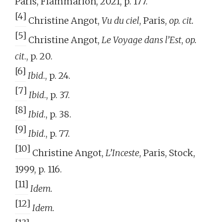
Paris, Flammarion, 2021, p. 177.
[4]
Christine Angot,
Vu du ciel
, Paris,
op. cit.
[5]
Christine Angot,
Le Voyage dans l’Est
,
op.
cit
., p. 20.
[6]
Ibid
., p. 24.
[7]
Ibid
., p. 37.
[8]
Ibid
., p. 38.
[9]
Ibid
., p. 77.
[10]
Christine Angot,
L’Inceste
, Paris, Stock,
1999, p. 116.
[11]
Idem.
[12]
Idem.