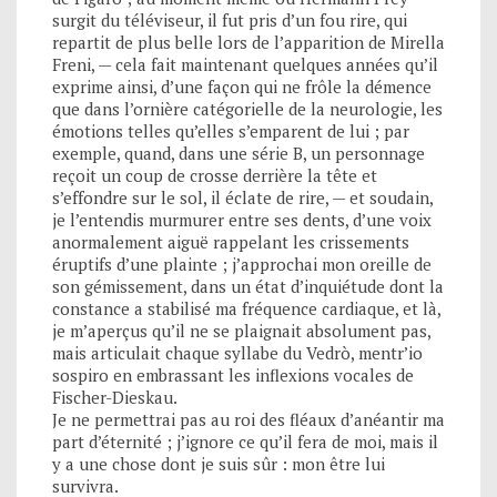
surgit du téléviseur, il fut pris d’un fou rire, qui
repartit de plus belle lors de l’apparition de Mirella
Freni, — cela fait maintenant quelques années qu’il
exprime ainsi, d’une façon qui ne frôle la démence
que dans l’ornière catégorielle de la neurologie, les
émotions telles qu’elles s’emparent de lui ; par
exemple, quand, dans une série B, un personnage
reçoit un coup de crosse derrière la tête et
s’effondre sur le sol, il éclate de rire, — et soudain,
je l’entendis murmurer entre ses dents, d’une voix
anormalement aiguë rappelant les crissements
éruptifs d’une plainte ; j’approchai mon oreille de
son gémissement, dans un état d’inquiétude dont la
constance a stabilisé ma fréquence cardiaque, et là,
je m’aperçus qu’il ne se plaignait absolument pas,
mais articulait chaque syllabe du Vedrò, mentr’io
sospiro en embrassant les inflexions vocales de
Fischer-Dieskau.
Je ne permettrai pas au roi des fléaux d’anéantir ma
part d’éternité ; j’ignore ce qu’il fera de moi, mais il
y a une chose dont je suis sûr : mon être lui
survivra.