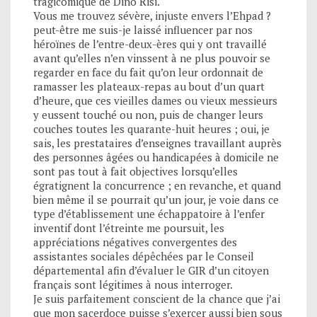
tragicomique de Dino Risi.
Vous me trouvez sévère, injuste envers l’Ehpad ?
peut-être me suis-je laissé influencer par nos
héroïnes de l’entre-deux-ères qui y ont travaillé
avant qu’elles n’en vinssent à ne plus pouvoir se
regarder en face du fait qu’on leur ordonnait de
ramasser les plateaux-repas au bout d’un quart
d’heure, que ces vieilles dames ou vieux messieurs
y eussent touché ou non, puis de changer leurs
couches toutes les quarante-huit heures ; oui, je
sais, les prestataires d’enseignes travaillant auprès
des personnes âgées ou handicapées à domicile ne
sont pas tout à fait objectives lorsqu’elles
égratignent la concurrence ; en revanche, et quand
bien même il se pourrait qu’un jour, je voie dans ce
type d’établissement une échappatoire à l’enfer
inventif dont l’étreinte me poursuit, les
appréciations négatives convergentes des
assistantes sociales dépêchées par le Conseil
départemental afin d’évaluer le GIR d’un citoyen
français sont légitimes à nous interroger.
Je suis parfaitement conscient de la chance que j’ai
que mon sacerdoce puisse s’exercer aussi bien sous