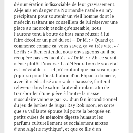
d’énumération indissociable de leur gravissement.
Ai-je mis en danger ma Normandie natale en m’y
précipitant pour soutenir un vieil homme dont le
médecin traitant me conseillera de lui réserver une
place au mouroir, tandis qu’ensemble, nous
l’aurons tenu à bouts de bras sans réussir à lui
faire décoller un pied du sol — Dr M. : « Quand ça
commence comme ça, vous savez, ça va très vite. » /
Le fils : « Bien entendu, nous envisageons qu’il ne
récupère pas ses facultés. » / Dr M. : « Ah, ce serait
même plutôt l’inverse. La détérioration de son état
est inévitable. » — et, n’écoutant que ma raison, que
j’opterai pour l’installation d’un Ehpad à domicile,
avec lit médicalisé au rez-de-chaussée, fauteuil
releveur dans le salon, fauteuil roulant afin de
transborder d’une pièce à l’autre la masse
musculaire vaincue par KO d’un fan inconditionnel
du jeu de jambes de Sugar Ray Robinson, en sorte
que sa vaillante épouse lui porte la becquée en
petits cubes de mémoire digeste humant les
parfums culturellement et socialement mixtes
d’une Algérie mythique*, et que ce fils d’un