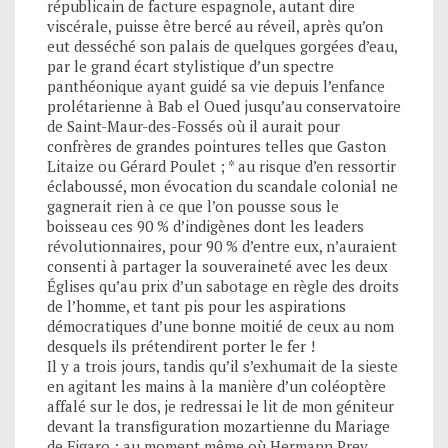
républicain de facture espagnole, autant dire
viscérale, puisse être bercé au réveil, après qu’on
eut desséché son palais de quelques gorgées d’eau,
par le grand écart stylistique d’un spectre
panthéonique ayant guidé sa vie depuis l’enfance
prolétarienne à Bab el Oued jusqu’au conservatoire
de Saint-Maur-des-Fossés où il aurait pour
confrères de grandes pointures telles que Gaston
Litaize ou Gérard Poulet ; * au risque d’en ressortir
éclaboussé, mon évocation du scandale colonial ne
gagnerait rien à ce que l’on pousse sous le
boisseau ces 90 % d’indigènes dont les leaders
révolutionnaires, pour 90 % d’entre eux, n’auraient
consenti à partager la souveraineté avec les deux
Églises qu’au prix d’un sabotage en règle des droits
de l’homme, et tant pis pour les aspirations
démocratiques d’une bonne moitié de ceux au nom
desquels ils prétendirent porter le fer !
Il y a trois jours, tandis qu’il s’exhumait de la sieste
en agitant les mains à la manière d’un coléoptère
affalé sur le dos, je redressai le lit de mon géniteur
devant la transfiguration mozartienne du Mariage
de Figaro ; au moment même où Hermann Prey