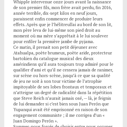
Whipple intervenue onze jours avant la naissance
de son premier fils, mon frère avait perdu, fin 2016,
année terrible, dix-sept kilos en neuf jours,
paraissent enfin commencer de produire leurs
effets. Après que je l’hélitreullai au bord de son lit,
mon père leva de lui-même son pied droit au
moment où ma mère s’apprêtait à le lui soulever
pour enfiler la première jambe de pyjama.
Ce matin, il prenait son petit déjeuner avec
Atahualpa, poète brumeux, poète aride, protecteur
bartokien du catalogue musical des dieux
amérindiens qu’il aura toujours trop admiré pour le
qualifier d’ami et qu’il ne cessera jamais de ranimer,
sur scène ou hors-scène, jusqu’à ce que sa qualité
de jeu ne soit à son tour victime de l’atrophie
impitoyable de ses lobes frontaux et temporaux et
n’atteigne un degré de radicalité dans la répétition
que Steve Reich n’aurait jamais osé, — là, je feignis
de lui demander si c’est bien sous Juan Perón que
Yupanqui avait été emprisonné en raison de son
engagement communiste ; il me corrigea d’un «
Juan Domingo Perón ».
Sommes-nous forcés de choisir entre nous occuper