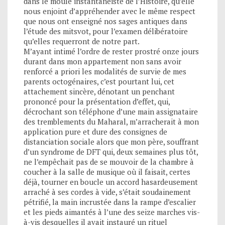
dans le moule instantanéiste de l’Histoire, qu’elle
nous enjoint d’appréhender avec le même respect
que nous ont enseigné nos sages antiques dans
l’étude des mitsvot, pour l’examen délibératoire
qu’elles requerront de notre part.
M’ayant intimé l’ordre de rester prostré onze jours
durant dans mon appartement non sans avoir
renforcé a priori les modalités de survie de mes
parents octogénaires, c’est pourtant lui, cet
attachement sincère, dénotant un penchant
prononcé pour la présentation d’effet, qui,
décrochant son téléphone d’une main assignataire
des tremblements du Maharal, m’arracherait à mon
application pure et dure des consignes de
distanciation sociale alors que mon père, souffrant
d’un syndrome de DFT qui, deux semaines plus tôt,
ne l’empêchait pas de se mouvoir de la chambre à
coucher à la salle de musique où il faisait, certes
déjà, tourner en boucle un accord hasardeusement
arraché à ses cordes à vide, s’était soudainement
pétrifié, la main incrustée dans la rampe d’escalier
et les pieds aimantés à l’une des seize marches vis-
à-vis desquelles il avait instauré un rituel