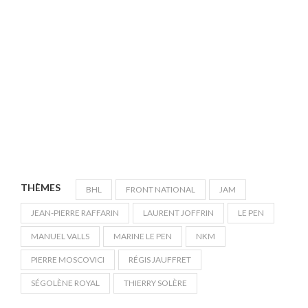
THÈMES
BHL
FRONT NATIONAL
JAM
JEAN-PIERRE RAFFARIN
LAURENT JOFFRIN
LE PEN
MANUEL VALLS
MARINE LE PEN
NKM
PIERRE MOSCOVICI
RÉGIS JAUFFRET
SÉGOLÈNE ROYAL
THIERRY SOLÈRE