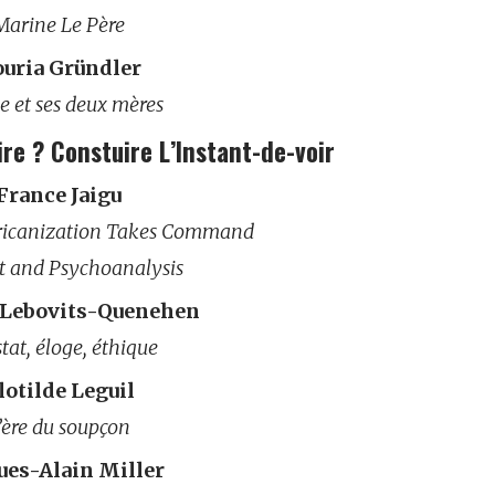
Marine Le Père
uria Gründler
e et ses deux mères
re ? Constuire L’Instant-de-voir
France Jaigu
ricanization Takes Command
t and Psychoanalysis
 Lebovits-Quenehen
tat, éloge, éthique
lotilde Leguil
’ère du soupçon
ues-Alain Miller