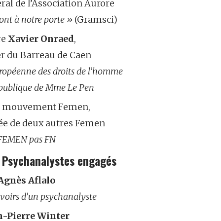
ral de l’Association Aurore
ont à notre porte »
(Gramsci)
re
Xavier Onraed
,
r du Barreau de Caen
ropéenne des droits de l’homme
épublique de Mme Le Pen
u mouvement Femen,
e de deux autres Femen
FEMEN pas FN
 Psychanalystes engagés
Agnès Aflalo
evoirs d’un psychanalyste
n-Pierre Winter