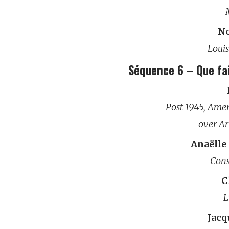
No
Louis
Séquence 6 – Que fai
Post 1945, Ame
over Ar
Anaëlle
Cons
C
L
Jacq