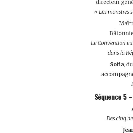
directeur géné
« Les monstres s
Maît
Bâtonnie
Le Convention eu
dans la R
Sofia
, d
accompagné
Séquence 5 –
Des cinq d
Jea