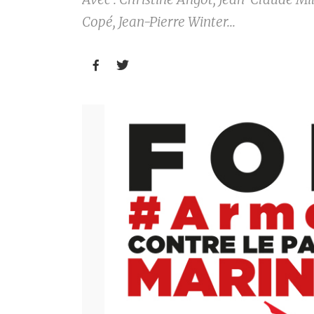
Copé, Jean-Pierre Winter...

