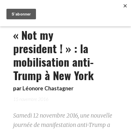
« Not my
president ! » : la
mobilisation anti-
Trump à New York
par
Léonore Chastagner
15 novembre 2016
Samedi 12 novembre 2016, une nouvelle
journée de manifestation anti-Trump a