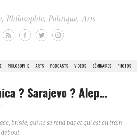
E
PHILOSOPHIE
ARTS
PODCASTS
VIDÉOS
SÉMINAIRES
PHOTOS
ica ? Sarajevo ? Alep…
16
gée, brisée, qui ne se rend pas et qui est en train
 debout.