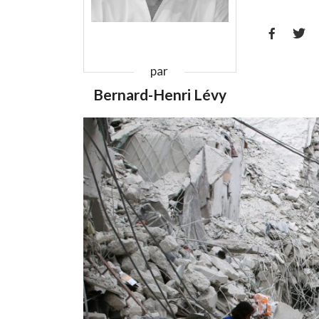


par
Bernard-Henri Lévy