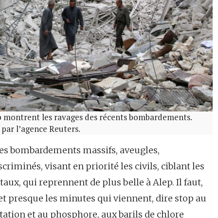
p montrent les ravages des récents bombardements.
s par l’agence Reuters.
ix, les bombardements massifs, aveugles,
riminés, visant en priorité les civils, ciblant les
aux, qui reprennent de plus belle à Alep. Il faut,
 et presque les minutes qui viennent, dire stop au
tation et au phosphore, aux barils de chlore