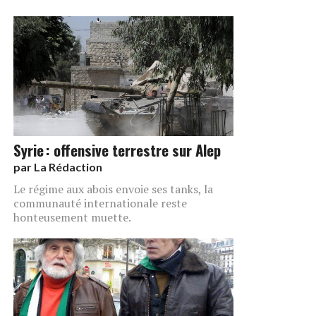
Syrie : offensive terrestre sur Alep
par
La Rédaction
Le régime aux abois envoie ses tanks, la
communauté internationale reste
honteusement muette.