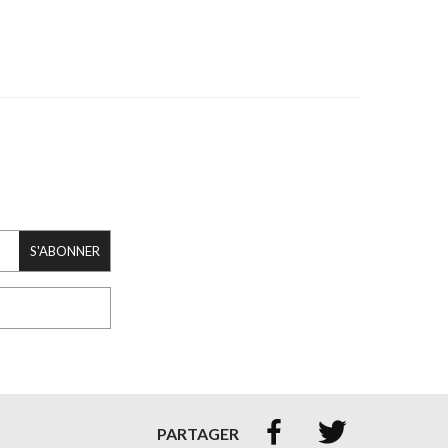
S'ABONNER


PARTAGER