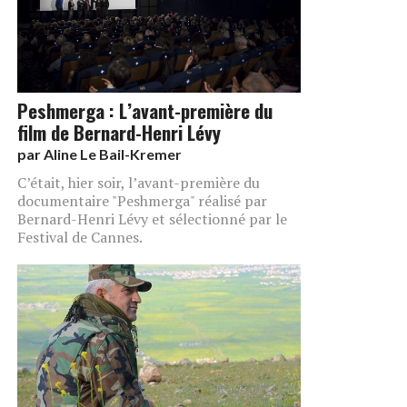
Peshmerga : L’avant-première du
film de Bernard-Henri Lévy
par
Aline Le Bail-Kremer
C’était, hier soir, l’avant-première du
documentaire "Peshmerga" réalisé par
Bernard-Henri Lévy et sélectionné par le
Festival de Cannes.