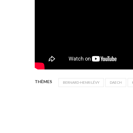
THÈMES
BERNARD-HENRI LÉVY
DAECH