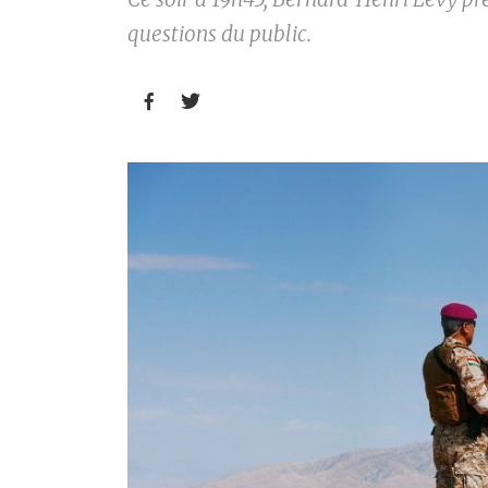
questions du public.

