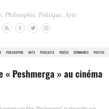
E
PHILOSOPHIE
ARTS
PODCASTS
VIDÉOS
SÉMINAIRES
PHOTOS
de « Peshmerga » au cinéma
résentera son film "Peshmerga" et répondra aux