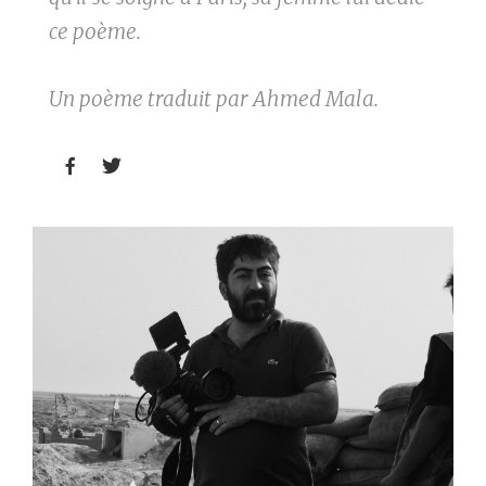
ce poème.
Un poème traduit par Ahmed Mala.

