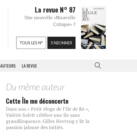
La revue N° 87
Une nouvelle «Nouvelle
Critique» ?
TOUS LES N°
S'ABONNER
AUTEURS
LA REVUE
Du même auteur
Cette Île me déconcerte
Dans son « Petit éloge de l’île de Ré »,
Valérie Solvit célèbre une île sans
grandiloquence. Gilles Hertzog y lit la
passion jalouse des initiés.