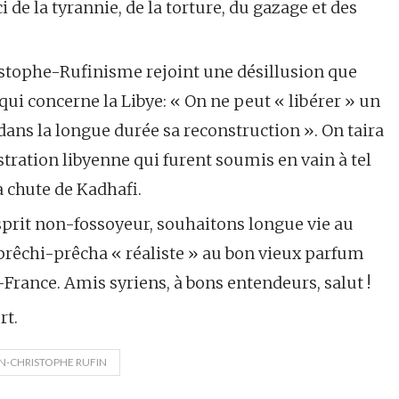
i de la tyrannie, de la torture, du gazage et des
hristophe-Rufinisme rejoint une désillusion que
 qui concerne la Libye: « On ne peut « libérer » un
ans la longue durée sa reconstruction ». On taira
stration libyenne qui furent soumis en vain à tel
 chute de Kadhafi.
sprit non-fossoyeur, souhaitons longue vie au
rêchi-prêcha « réaliste » au bon vieux parfum
France. Amis syriens, à bons entendeurs, salut !
rt.
N-CHRISTOPHE RUFIN