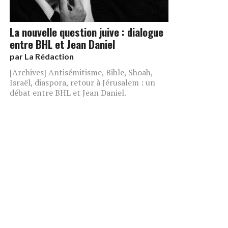
La nouvelle question juive : dialogue
entre BHL et Jean Daniel
par
La Rédaction
[Archives] Antisémitisme, Bible, Shoah,
Israël, diaspora, retour à Jérusalem : un
débat entre BHL et Jean Daniel.