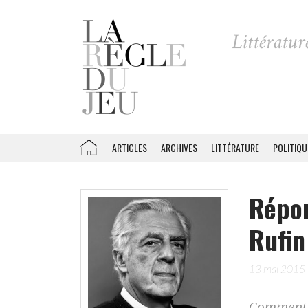
ARTICLES
ARCHIVES
LITTÉRATURE
POLITIQU
Répon
Rufin
13 mai 2015
Comment 