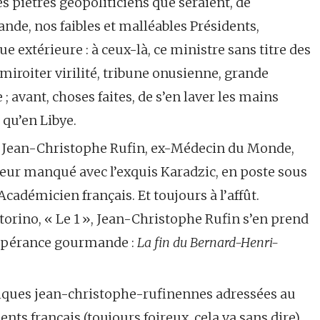
es piètres géopoliticiens que seraient, de
ande, nos faibles et malléables Présidents,
extérieure : à ceux-là, ce ministre sans titre des
 miroiter virilité, tribune onusienne, grande
; avant, choses faites, de s’en laver les mains
 qu’en Libye.
 : Jean-Christophe Rufin, ex-Médecin du Monde,
teur manqué avec l’exquis Karadzic, en poste sous
adémicien français. Et toujours à l’affût.
ttorino, « Le 1 », Jean-Christophe Rufin s’en prend
 espérance gourmande :
La fin du Bernard-Henri-
piques jean-christophe-rufinennes adressées au
 français (toujours foireux, cela va sans dire)