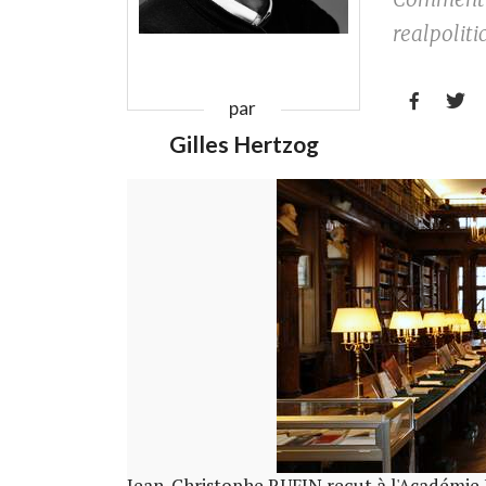
realpoliti


par
Gilles Hertzog
Jean-Christophe RUFIN reçut à l'Académie Fr