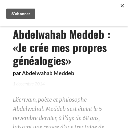
Abdelwahab Meddeb :
«Je crée mes propres
généalogies»
par
Abdelwahab Meddeb
1 décembre 2014
L’écrivain, poète et philosophe
Abdelwahab Meddeb s’est éteint le 5
novembre dernier, à l’âge de 68 ans,
laissant une œuvre d’une trentaine de