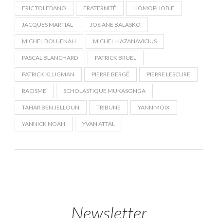
ERIC TOLEDANO
FRATERNITÉ
HOMOPHOBIE
JACQUES MARTIAL
JOSIANE BALASKO
MICHEL BOUJENAH
MICHEL HAZANAVICIUS
PASCAL BLANCHARD
PATRICK BRUEL
PATRICK KLUGMAN
PIERRE BERGÉ
PIERRE LESCURE
RACISME
SCHOLASTIQUE MUKASONGA
TAHAR BEN JELLOUN
TRIBUNE
YANN MOIX
YANNICK NOAH
YVAN ATTAL
Newsletter