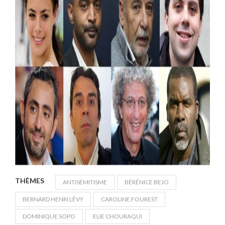
THÈMES
ANTISÉMITISME
BÉRÉNICE BEJO
BERNARD HENRI LÉVY
CAROLINE FOUREST
DOMINIQUE SOPO
ELIE CHOURAQUI