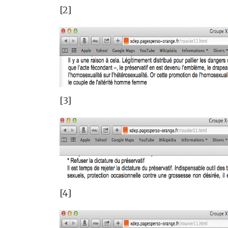
[2]
[3]
[4]