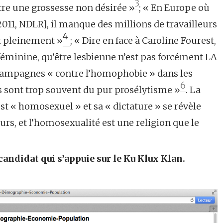
3
tre une grossesse non désirée »
; « En Europe où
2011, NDLR], il manque des millions de travailleurs
4
it pleinement »
; « Dire en face à Caroline Fourest,
éminine, qu’être lesbienne n’est pas forcément LA
campagnes « contre l’homophobie » dans les
6
s sont trop souvent du pur prosélytisme »
. La
f est « homosexuel » et sa « dictature » se révèle
rs, et l’homosexualité est une religion que le
ndidat qui s’appuie sur le Ku Klux Klan.