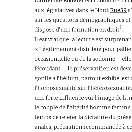
Catherine Rouvier
est candidate à la
aux législatives dans le Nord.
Rue89
s’
sur les questions démographiques et s
1
dispose d’une formation en droit
.
Il est vrai que la lecture est surprenan
« Légitimement distribué pour pallier 
occasionnelle ou de la sodomie – el
fécondant –, le préservatif en est dev
gonflé à l’hélium, partout exhibé, est 
l’homosexualité sur l’hétérosexualité
une forte influence sur l’image de la m
le couple de l’altérité homme femme
temps de rejeter la dictature du prése
anales, précaution recommandée à ce