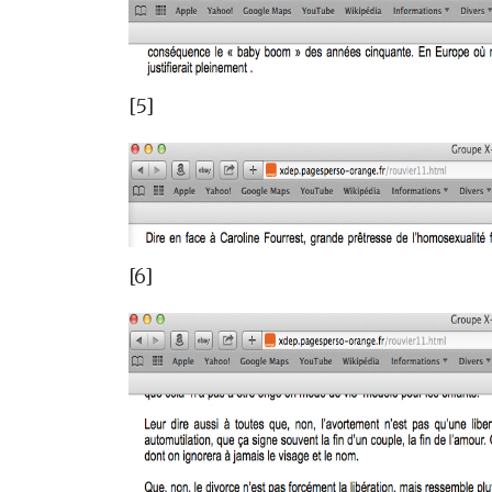
[5]
[6]