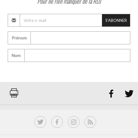
Pour ne rien manquer de la RDJ
S'ABONNER
Prénom
Nom

