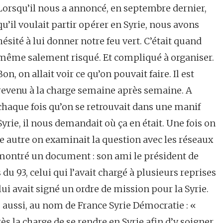
Lorsqu’il nous a annoncé, en septembre dernier,
qu’il voulait partir opérer en Syrie, nous avons
hésité à lui donner notre feu vert. C’était quand
même salement risqué. Et compliqué à organiser.
Bon, on allait voir ce qu’on pouvait faire. Il est
revenu à la charge semaine après semaine. A
chaque fois qu’on se retrouvait dans une manif
Syrie, il nous demandait où ça en était. Une fois on
ne autre on examinait la question avec les réseaux
 montré un document : son ami le président de
 93, celui qui l’avait chargé à plusieurs reprises
lui avait signé un ordre de mission pour la Syrie.
 aussi, au nom de France Syrie Démocratie : «
s la charge de se rendre en Syrie afin d’y soigner