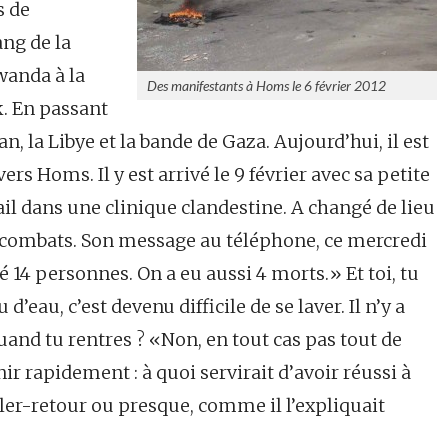
s de
ang de la
wanda à la
Des manifestants à Homs le 6 février 2012
k. En passant
n, la Libye et la bande de Gaza. Aujourd’hui, il est
 vers Homs. Il y est arrivé le 9 février avec sa petite
vail dans une clinique clandestine. A changé de lieu
s combats. Son message au téléphone, ce mercredi
ré 14 personnes. On a eu aussi 4 morts.» Et toi, tu
eau, c’est devenu difficile de se laver. Il n’y a
uand tu rentres ? «Non, en tout cas pas tout de
nir rapidement : à quoi servirait d’avoir réussi à
aller-retour ou presque, comme il l’expliquait