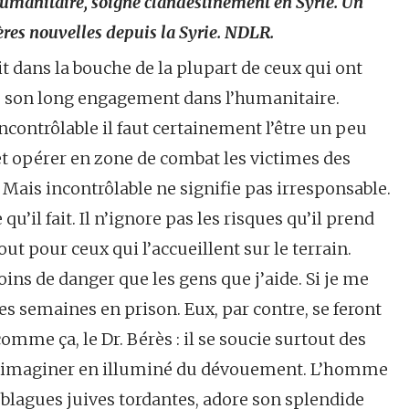
’humanitaire, soigne clandestinement en Syrie. Un
ières nouvelles depuis la Syrie. NDLR.
it dans la bouche de la plupart de ceux qui ont
de son long engagement dans l’humanitaire.
Incontrôlable il faut certainement l’être un peu
 et opérer en zone de combat les victimes des
 Mais incontrôlable ne signifie pas irresponsable.
u’il fait. Il n’ignore pas les risques qu’il prend
tout pour ceux qui l’accueillent sur le terrain.
oins de danger que les gens que j’aide. Si je me
ues semaines en prison. Eux, par contre, se feront
comme ça, le Dr. Bérès : il se soucie surtout des
t l’imaginer en illuminé du dévouement. L’homme
 blagues juives tordantes, adore son splendide