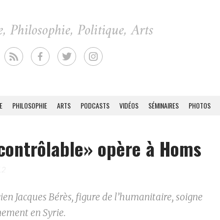
E
PHILOSOPHIE
ARTS
PODCASTS
VIDÉOS
SÉMINAIRES
PHOTOS
ncontrôlable» opère à Homs
12
ien Jacques Bérès, figure de l’humanitaire, soigne
nement en Syrie.