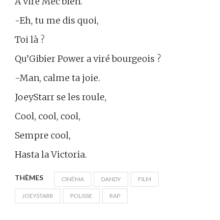
A viré Mec bien.
-Eh, tu me dis quoi,
Toi là ?
Qu’Gibier Power a viré bourgeois ?
-Man, calme ta joie.
JoeyStarr se les roule,
Cool, cool, cool,
Sempre cool,
Hasta la Victoria.
THÈMES
CINÉMA
DANDY
FILM
JOEYSTARR
POLISSE
RAP