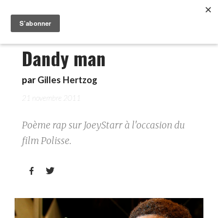
Dandy man
par
Gilles Hertzog
21 novembre 2011
Poème rap sur JoeyStarr à l'occasion du
film Polisse.

