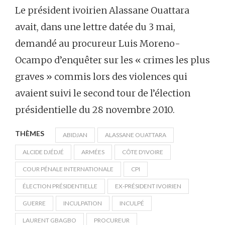
Le président ivoirien Alassane Ouattara
avait, dans une lettre datée du 3 mai,
demandé au procureur Luis Moreno-
Ocampo d’enquêter sur les « crimes les plus
graves » commis lors des violences qui
avaient suivi le second tour de l’élection
présidentielle du 28 novembre 2010.
THÈMES
ABIDJAN
ALASSANE OUATTARA
ALCIDE DJÉDJÉ
ARMÉES
CÔTE D'IVOIRE
COUR PÉNALE INTERNATIONALE
CPI
ÉLECTION PRÉSIDENTIELLE
EX-PRÉSIDENT IVOIRIEN
GUERRE
INCULPATION
INCULPÉ
LAURENT GBAGBO
PROCUREUR