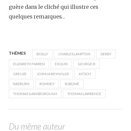
guère dans le cliché qui illustre ces
quelques remarques…
THÈMES
BOILLY
CHARLES LAMPTON
DERBY
ELIZABETH FARREN
EXQUIS
GEORGE III
GREUZE
JOSHUA REYNOLDS
KITSCH
RAEBURN
ROMNEY
SUBLIME
THOMAS GAINSBOROUGH
THOMAS LAWRENCE
Du même auteur