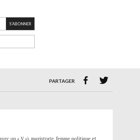
S'ABONNER


PARTAGER
vec un « V »), magistrate, femme politique et