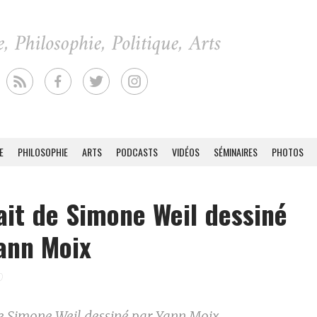
E
PHILOSOPHIE
ARTS
PODCASTS
VIDÉOS
SÉMINAIRES
PHOTOS
ait de Simone Weil dessiné
ann Moix
0
de Simone Weil dessiné par Yann Moix