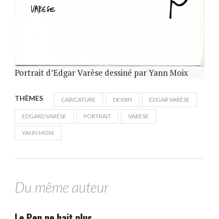
Portrait d’Edgar Varèse dessiné par Yann Moix
THÈMES
CARICATURE
DESSIN
EDGAR VARÈSE
EDGARD VARÈSE
PORTRAIT
VARÈSE
YANN MOIX
Du même auteur
Le Pen ne hait plus