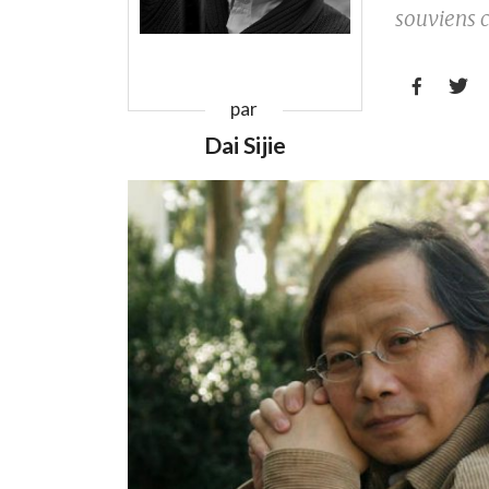
souviens c


par
Dai Sijie