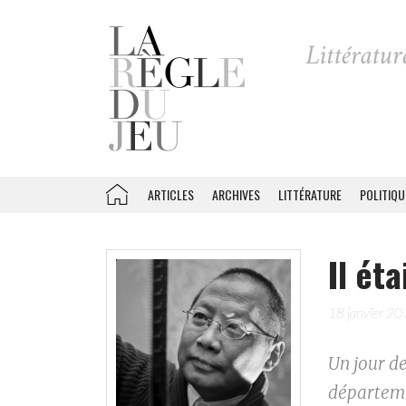
ARTICLES
ARCHIVES
LITTÉRATURE
POLITIQU
Il éta
18 janvier 2
Un jour de
départeme