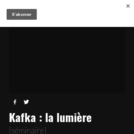


Kafka : la lumière
[séminaire]