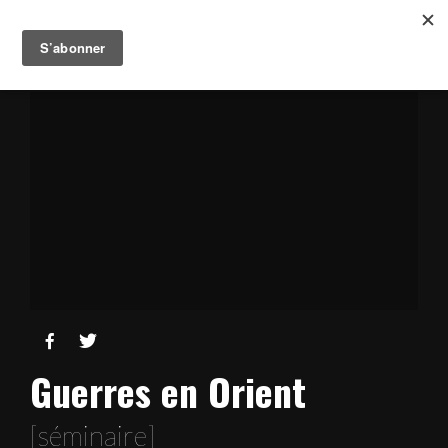


Guerres en Orient
[séminaire]