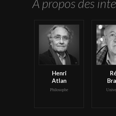
A propos des int
Henri
R
Atlan
Br
Philosophe
Univer