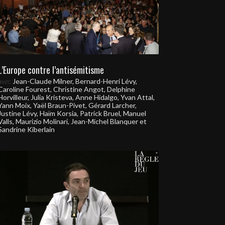
L’Europe contre l’antisémitisme
avec
Jean-Claude Milner, Bernard-Henri Lévy,
Caroline Fourest, Christine Angot, Delphine
Horvilleur, Julia Kristeva, Anne Hidalgo, Yvan Attal,
Yann Moix, Yaël Braun-Pivet, Gérard Larcher,
Justine Lévy, Haïm Korsia, Patrick Bruel, Manuel
Valls, Maurizio Molinari, Jean-Michel Blanquer et
Sandrine Kiberlain