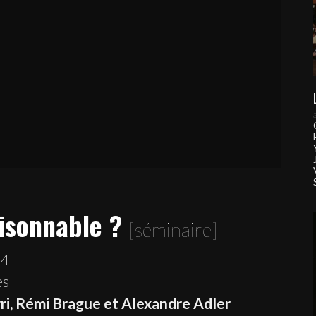
aisonnable ?
[séminaire]
14
és
ri, Rémi Brague et Alexandre Adler