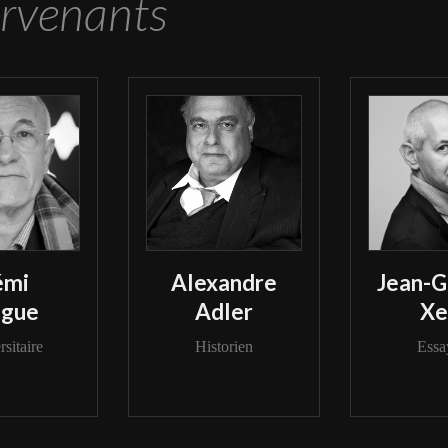
ervenants
émi
Alexandre
Jean-G
ague
Adler
Xe
sitaire
Historien
Essa