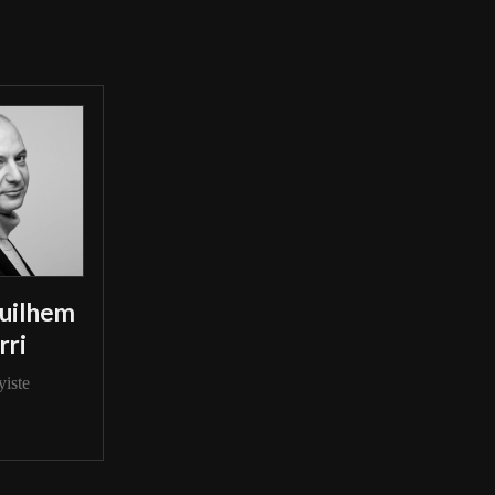
uilhem
rri
yiste