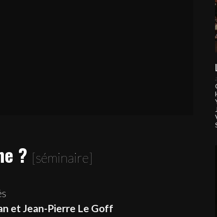
he ?
[séminaire]
és
an et Jean-Pierre Le Goff