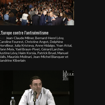
L’Europe contre l’antisémitisme
avec
Jean-Claude Milner, Bernard-Henri Lévy,
Caroline Fourest, Christine Angot, Delphine
Horvilleur, Julia Kristeva, Anne Hidalgo, Yvan Attal,
Yann Moix, Yaël Braun-Pivet, Gérard Larcher,
Justine Lévy, Haïm Korsia, Patrick Bruel, Manuel
Valls, Maurizio Molinari, Jean-Michel Blanquer et
Sandrine Kiberlain