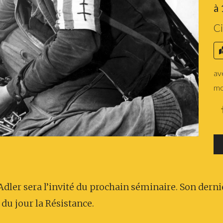
à
Ci
av
mo
Adler sera l’invité du prochain séminaire. Son dern
 du jour la Résistance.