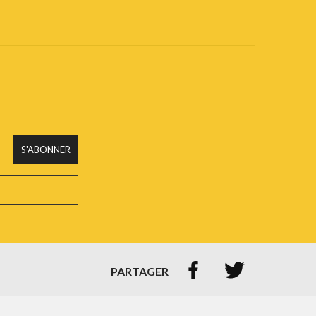
S'ABONNER


PARTAGER