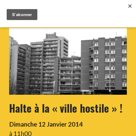
Halte à la « ville hostile » !
Dimanche 12 Janvier 2014
à 11h00