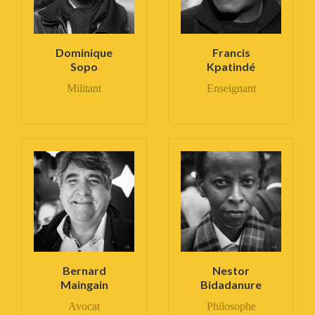
Dominique
Francis
Sopo
Kpatindé
Militant
Enseignant
Bernard
Nestor
Maingain
Bidadanure
Avocat
Philosophe