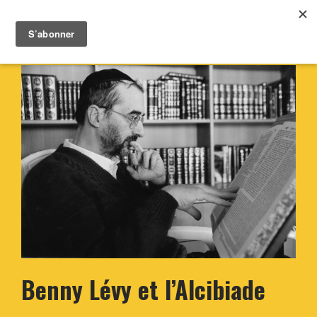
Benny Lévy et l’Alcibiade