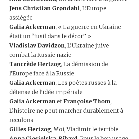
Jens Christian Grøndahl
, L’Europe
assiégée
Galia Ackerman
, « La guerre en Ukraine
était un “fusil dans le décor” »
Vladislav Davidzon
, L’Ukraine juive
combat la Russie nazie
Tancrède Hertzog
, La démission de
l’Europe face à la Russie
Galia Ackerman
, Les poètes russes à la
défense de l’idée impériale
Galia Ackerman
et
Françoise Thom
,
L’histoire ne peut marcher durablement à
reculons
Gilles Hertzog
, Moi, Vladimir le terrible
Anna Ciesielska-Ribard
, Pour le bon usage