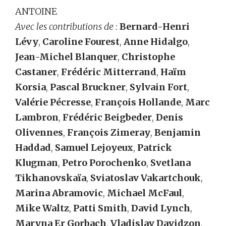
ANTOINE
Avec les contributions de
:
Bernard-Henri
Lévy
,
Caroline Fourest
,
Anne Hidalgo
,
Jean-Michel Blanquer
,
Christophe
Castaner
,
Frédéric Mitterrand
,
Haïm
Korsia
,
Pascal Bruckner
,
Sylvain Fort
,
Valérie Pécresse
,
François Hollande
,
Marc
Lambron
,
Frédéric Beigbeder
,
Denis
Olivennes
,
François Zimeray
,
Benjamin
Haddad
,
Samuel Lejoyeux
,
Patrick
Klugman
,
Petro Porochenko
,
Svetlana
Tikhanovskaïa
,
Sviatoslav Vakartchouk
,
Marina Abramovic
,
Michael McFaul
,
Mike Waltz
,
Patti Smith
,
David Lynch
,
Maryna Er Gorbach
,
Vladislav Davidzon
,