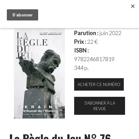
Parution :
juin 2022
Prix :
22 €
ISBN :
9782246817819
344 p.
ACHETER CE NUMÉRO
S'ABONNER À LA
REVUE
La Règle du Jeu N° 76