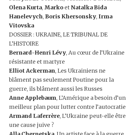
Olena Kurta
,
Marko
et
Natalka Bida
Hanelevych
,
Boris Khersonsky
,
Irma
Vitovska
DOSSIER : UKRAINE, LE TRIBUNAL DE
L’HISTOIRE
Bernard-Henri Lévy
, Au cœur de l’Ukraine
résistante et martyre
Elliot Ackerman
, Les Ukrainiens ne
blâment pas seulement Poutine pour la
guerre, ils blâment aussi les Russes
Anne Applebaum
, L’Amérique a besoin d’un
meilleur plan pour lutter contre l’autocratie
Armand Laferrère
, L’Ukraine peut-elle être
une cause juive ?
Alla Chernetska
, Un artiste face à la guerre