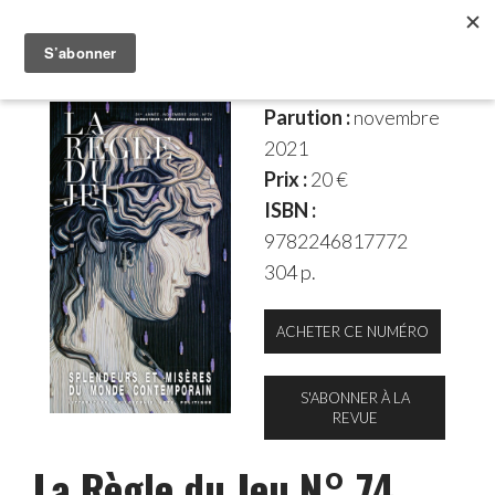
Parution :
novembre
2021
Prix :
20 €
ISBN :
9782246817772
304 p.
ACHETER CE NUMÉRO
S'ABONNER À LA
REVUE
La Règle du Jeu N° 74