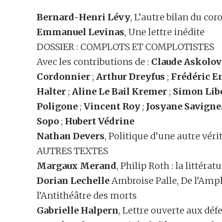
Bernard-Henri Lévy
, L’autre bilan du co
Emmanuel Levinas
, Une lettre inédite
DOSSIER : COMPLOTS ET COMPLOTISTES
Avec les contributions de :
Claude Askolov
Cordonnier
;
Arthur Dreyfus
;
Frédéric E
Halter
;
Aline Le Bail Kremer
;
Simon Lib
Poligone
;
Vincent Roy
;
Josyane Savigne
Sopo
;
Hubert Védrine
Nathan Devers
, Politique d’une autre véri
AUTRES TEXTES
Margaux Merand
, Philip Roth : la littéra
Dorian Lechelle
Ambroise Palle, De l’Amph
l’Antithéâtre des morts
Gabrielle Halpern
, Lettre ouverte aux déf