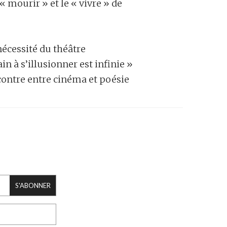
e « mourir » et le « vivre » de
nécessité du théâtre
in à s’illusionner est infinie »
ncontre entre cinéma et poésie
S'ABONNER