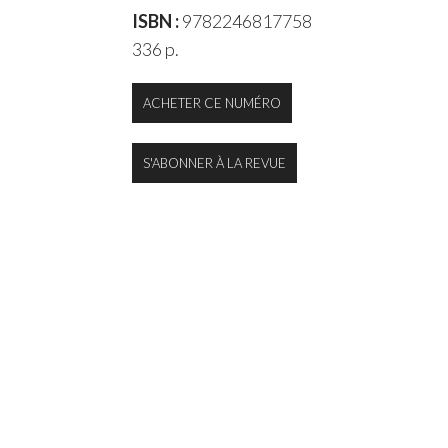
ISBN :
9782246817758
336 p.
ACHETER CE NUMÉRO
S'ABONNER À LA REVUE