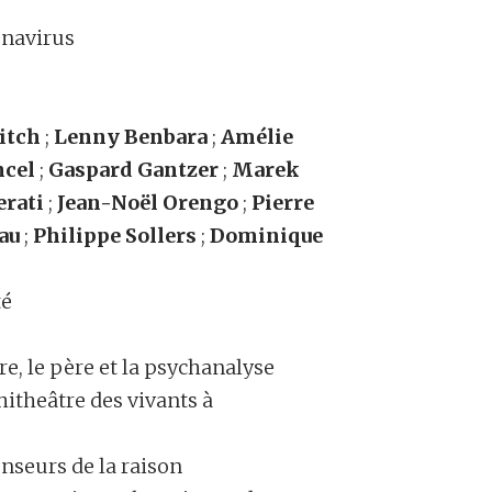
ronavirus
itch
;
Lenny Benbara
;
Amélie
ncel
;
Gaspard Gantzer
;
Marek
erati
;
Jean-Noël Orengo
;
Pierre
au
;
Philippe Sollers
;
Dominique
té
ture, le père et la psychanalyse
itheâtre des vivants à
enseurs de la raison