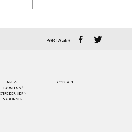


PARTAGER
LA REVUE
CONTACT
TOUS LES N°
OTRE DERNIER N°
S’ABONNER