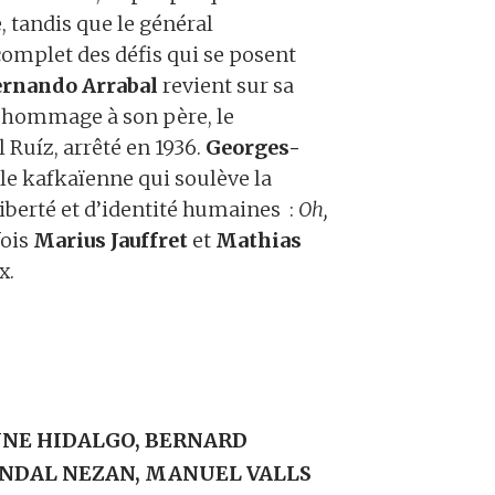
e, tandis que le général
complet des défis qui se posent
ernando Arrabal
revient sur sa
d hommage à son père, le
 Ruíz, arrêté en 1936.
Georges-
e kafkaïenne qui soulève la
liberté et d’identité humaines :
Oh,
fois
Marius Jauffret
et
Mathias
x.
NNE HIDALGO, BERNARD
ENDAL NEZAN, MANUEL VALLS