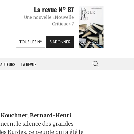
La revue N° 87
Une nouvelle «Nouvelle
Critique» ?
TOUS LES N°
S'ABONNER
AUTEURS
LA REVUE
 Kouchner
,
Bernard-Henri
cent le silence des grandes
s Kurdes, ce peuple qui a été le