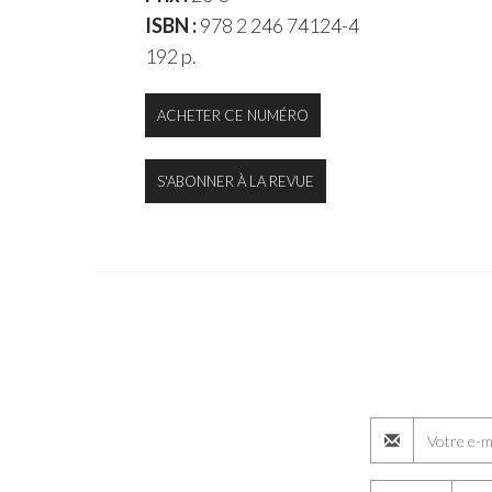
ISBN :
978 2 246 74124-4
192 p.
ACHETER CE NUMÉRO
S'ABONNER À LA REVUE