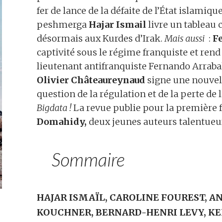
fer de lance de la défaite de l’État islamiqu
peshmerga
Hajar Ismail
livre un tableau 
désormais aux Kurdes d’Irak.
Mais aussi
:
F
captivité sous le régime franquiste et ren
lieutenant antifranquiste Fernando Arrabal
Olivier Châteaureynaud
signe une nouvell
question de la régulation et de la perte de 
Bigdata !
La revue publie pour la première 
Domahidy,
deux jeunes auteurs talentueu
Sommaire
HAJAR ISMAÏL, CAROLINE FOUREST, A
KOUCHNER, BERNARD-HENRI LEVY, K