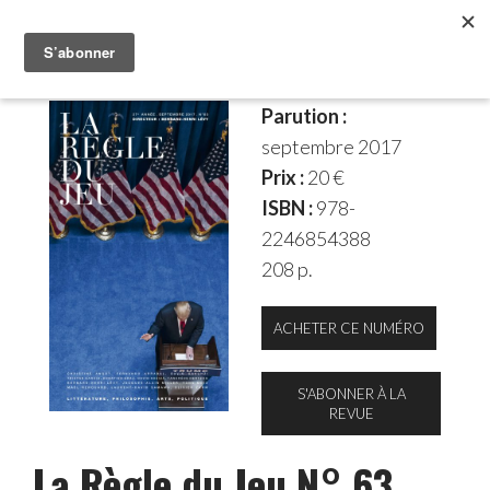
Parution :
septembre 2017
Prix :
20 €
ISBN :
978-
2246854388
208 p.
ACHETER CE NUMÉRO
S'ABONNER À LA
REVUE
La Règle du Jeu N° 63