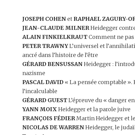
JOSEPH COHEN
et
RAPHAEL ZAGURY-O
JEAN-CLAUDE MILNER
Heidegger contre
ALAIN FINKIELKRAUT
Comment ne pas ê
PETER TRAWNY
L’universel et l’annihila
ancré dans l’histoire de l’être
GÉRARD BENSUSSAN
Heidegger : l’introd
nazisme
PASCAL DAVID
« La pensée comptable ». He
l’incalculable
GÉRARD GUEST
L’épreuve du « danger en l
YANN MOIX
Heidegger et la parole juive
FRANÇOIS FÉDIER
Martin Heidegger et l
NICOLAS DE WARREN
Heidegger, le judai