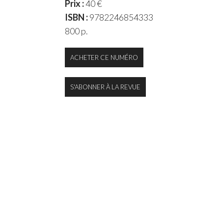
Prix :
40 €
ISBN :
9782246854333
800 p.
ACHETER CE NUMÉRO
S'ABONNER À LA REVUE