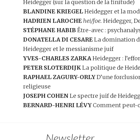
Heidegger (sur la question de la finitude)
BLANDINE KRIEGEL
Heidegger et la mode
HADRIEN LAROCHE
hei/foe.
Heidegger, De
STÉPHANE HABIB
Être-avec : psychanaly
DONATELLA DI CESARE
La domination d
Heidegger et le messianisme juif
YVES-CHARLES ZARKA
Heidegger : l’eff
PETER SLOTERDIJK
La politique de Heideg
RAPHAEL ZAGURY-ORLY
D’une forclusion
religieuse
JOSEPH COHEN
Le spectre juif de Heideg
BERNARD-HENRI LÉVY
Comment peut-on 
Newsletter