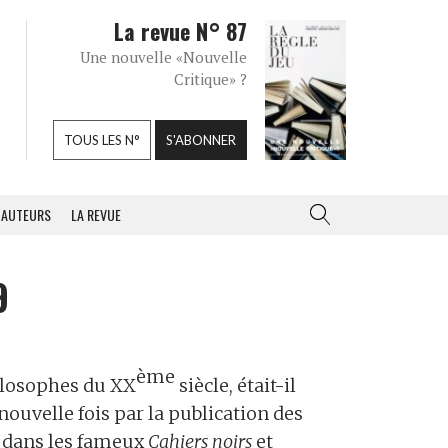
La revue N° 87
Une nouvelle «Nouvelle
Critique» ?
TOUS LES N°
S'ABONNER
AUTEURS
LA REVUE
9
ème
ilosophes du XX
siècle, était-il
ouvelle fois par la publication des
 dans les fameux
Cahiers noirs
et