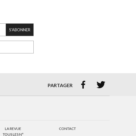
S'ABONNER


PARTAGER
LA REVUE
CONTACT
TOUS LES N°