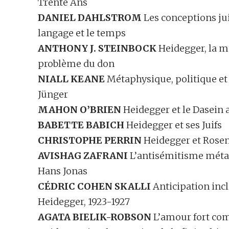
Trente Ans
DANIEL DAHLSTROM
Les conceptions juiv
langage et le temps
ANTHONY J. STEINBOCK
Heidegger, la ma
problème du don
NIALL KEANE
Métaphysique, politique et
Jünger
MAHON O’BRIEN
Heidegger et le Dasein
BABETTE BABICH
Heidegger et ses Juifs
CHRISTOPHE PERRIN
Heidegger et Rosenz
AVISHAG ZAFRANI
L’antisémitisme méta
Hans Jonas
CÉDRIC COHEN SKALLI
Anticipation incl
Heidegger, 1923-1927
AGATA BIELIK-ROBSON
L’amour fort comm