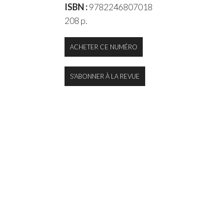
ISBN :
9782246807018
208 p.
ACHETER CE NUMÉRO
S'ABONNER À LA REVUE