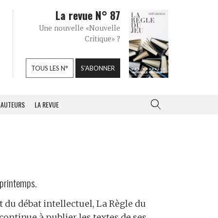
La revue N° 87
Une nouvelle «Nouvelle
Critique» ?
TOUS LES N°
S'ABONNER
AUTEURS
LA REVUE
 printemps.
t du débat intellectuel, La Règle du
continue à publier les textes de ses