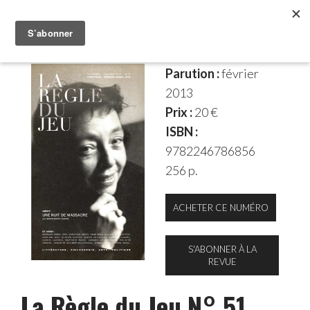
Parution :
février
2013
Prix :
20 €
ISBN :
9782246786856
256 p.
ACHETER CE NUMÉRO
S'ABONNER À LA
REVUE
La Règle du Jeu N° 51