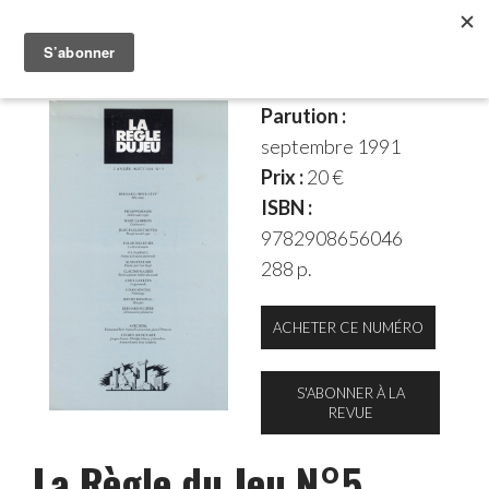
Parution :
septembre 1991
Prix :
20 €
ISBN :
9782908656046
288 p.
ACHETER CE NUMÉRO
S'ABONNER À LA
REVUE
La Règle du Jeu N°5