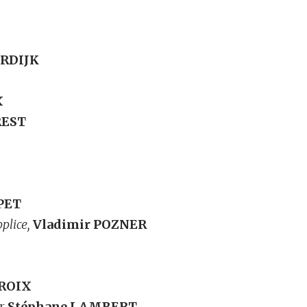
ERDIJK
X
REST
PET
pplice,
Vladimir POZNER
CROIX
ar
Stéphane LAMBERT