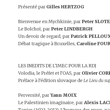
Présenté par
Gilles
HERTZOG
Bienvenue en Mychkinie, par
Peter SLOT
Le Bolchoï, par
Peter LINDBERGH
Un devoir de regard, par
Patrick PELLOU
Débat tragique à Bruxelles,
Caroline FOU
LES INEDITS DE L’IMEC POUR LA RDJ
Volodia, le Préfet et l’OAS, par
Olivier COR
Préface à l’édition slovaque de
Le Lieu du su
Perversité, par
Yann MOIX
Le Palestinien imaginaire, par
Alexis LA
Tapies (A923-2012). L’humeur des murs, p