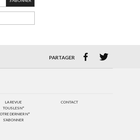
S'ABONNER


PARTAGER
LA REVUE
CONTACT
TOUS LES N°
OTRE DERNIER N°
S’ABONNER