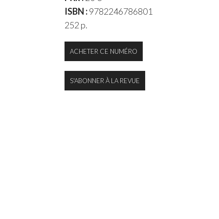
ISBN :
9782246786801
252 p.
ACHETER CE NUMÉRO
S'ABONNER À LA REVUE